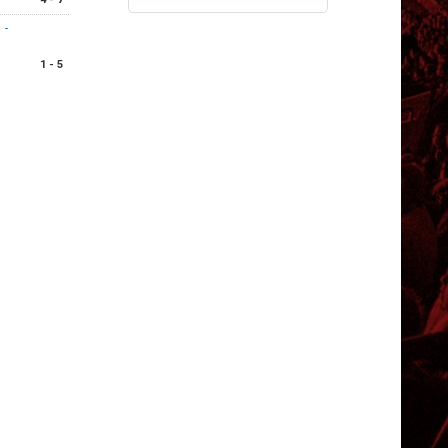
 -
1 - 5