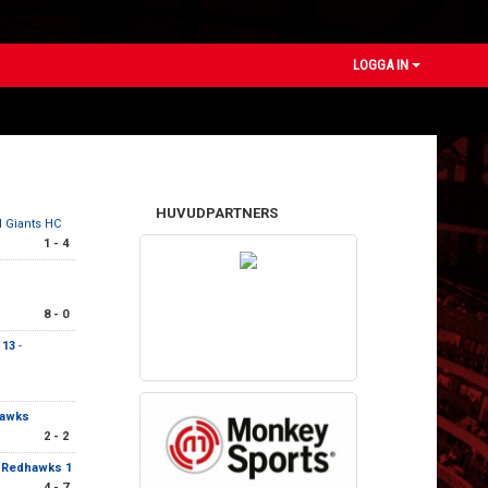
LOGGA IN
HUVUDPARTNERS
 Giants HC
1 - 4
8 - 0
 13
-
hawks
2 - 2
 Redhawks 1
4 - 7