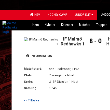
HEM
HOCKEY CAMP
JUNIOR ELIT
UNGD
Hem
Nyheter
Kalender
Matcher
Truppen
IF Malmö
8 - 0
Redhawks 1
H
INFORMATION
Matchstart:
sön 19 oktober, 11:45
Plats:
Rosengårds Ishall
Serie:
U13P Division 1 Höst
Samling:
10:45
<< Tillbaka