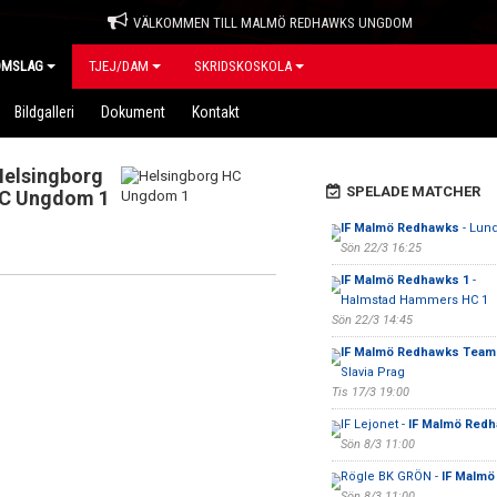
VÄLKOMMEN TILL MALMÖ REDHAWKS UNGDOM
OMSLAG
TJEJ/DAM
SKRIDSKOSKOLA
Bildgalleri
Dokument
Kontakt
Helsingborg
SPELADE MATCHER
C Ungdom 1
IF Malmö Redhawks
- Lund
Sön 22/3 16:25
IF Malmö Redhawks 1
-
Halmstad Hammers HC 1
Sön 22/3 14:45
IF Malmö Redhawks Team
Slavia Prag
Tis 17/3 19:00
IF Lejonet -
IF Malmö Red
Sön 8/3 11:00
Rögle BK GRÖN -
IF Malmö
Sön 8/3 11:00