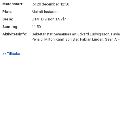
Matchstart:
lör 20 december, 12:50
Plats:
Malmö Isstadion
Serie:
U14P Division 1A vår
Samling:
11:50
Aktivitetsinfo:
Sekretariatet bemannas av: Edvard Ludvigsson, Pavle
Perisic, Milton Kamf Schlyter, Fabian Lindén, Sean A F
<< Tillbaka