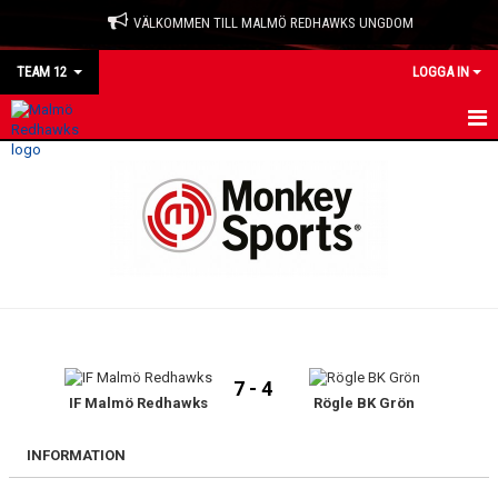
VÄLKOMMEN TILL MALMÖ REDHAWKS UNGDOM
TEAM 12
LOGGA IN
HEM
NYHETER
KALENDER
MATCHER
TRUPPEN
7 - 4
BILDGALLERI
IF Malmö Redhawks
Rögle BK Grön
DOKUMENT
INFORMATION
KONTAKT