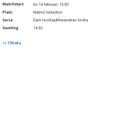
Matchstart:
lör 14 februari, 15:30
Plats:
Malmö Isstadion
Serie:
Dam HockeyAllsvenskan Södra
Samling:
14:30
<< Tillbaka