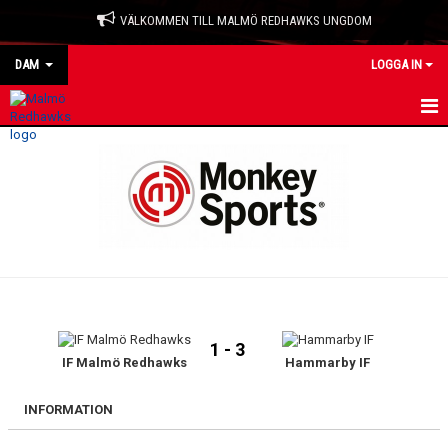
VÄLKOMMEN TILL MALMÖ REDHAWKS UNGDOM
DAM
LOGGA IN
HEM
NYHETER
KALENDER
TRUPPEN
BILDGALLERI
1 - 3
DOKUMENT
IF Malmö Redhawks
Hammarby IF
KONTAKT
INFORMATION
MATCHER