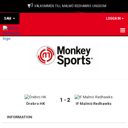
VÄLKOMMEN TILL MALMÖ REDHAWKS UNGDOM
DAM
LOGGA IN
HEM
NYHETER
KALENDER
TRUPPEN
BILDGALLERI
1 - 2
DOKUMENT
Örebro HK
IF Malmö Redhawks
KONTAKT
INFORMATION
MATCHER