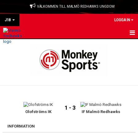
VÄLKOMMEN TILL MALMÖ REDHAWKS UNGDOM
J18
LOGGA IN
HEM
NYHETER
KALENDER
TRUPPEN
BILDGALLERI
1 - 3
DOKUMENT
Olofströms IK
IF Malmö Redhawks
KONTAKT
INFORMATION
MATCHER