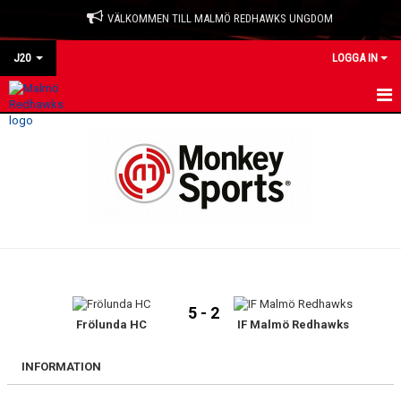
VÄLKOMMEN TILL MALMÖ REDHAWKS UNGDOM
J20
LOGGA IN
HEM
NYHETER
KALENDER
TRUPPEN
BILDGALLERI
5 - 2
DOKUMENT
Frölunda HC
IF Malmö Redhawks
KONTAKT
INFORMATION
MATCHER