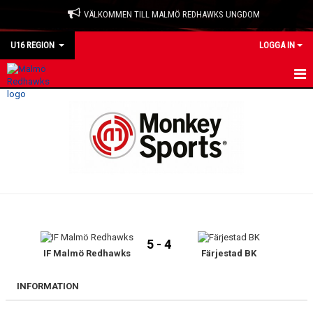
VÄLKOMMEN TILL MALMÖ REDHAWKS UNGDOM
U16 REGION
LOGGA IN
HEM
NYHETER
KALENDER
TRUPPEN
BILDGALLERI
5 - 4
DOKUMENT
IF Malmö Redhawks
Färjestad BK
KONTAKT
INFORMATION
MATCHER