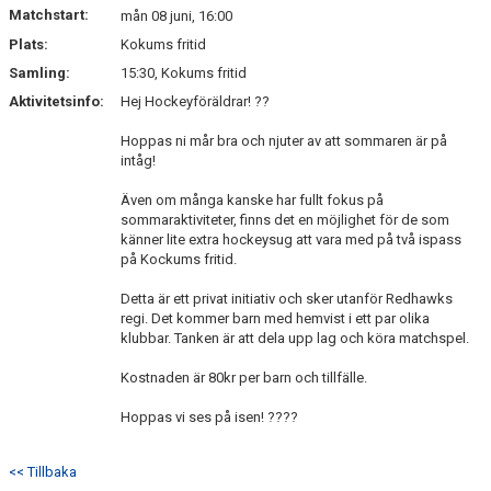
BLI MEDLEM
Matchstart:
mån 08 juni, 16:00
Plats:
Kokums fritid
Samling:
15:30, Kokums fritid
Aktivitetsinfo:
Hej Hockeyföräldrar! ??
Hoppas ni mår bra och njuter av att sommaren är på
intåg!
Även om många kanske har fullt fokus på
sommaraktiviteter, finns det en möjlighet för de som
känner lite extra hockeysug att vara med på två ispass
på Kockums fritid.
Detta är ett privat initiativ och sker utanför Redhawks
regi. Det kommer barn med hemvist i ett par olika
klubbar. Tanken är att dela upp lag och köra matchspel.
Kostnaden är 80kr per barn och tillfälle.
Hoppas vi ses på isen! ????
<< Tillbaka