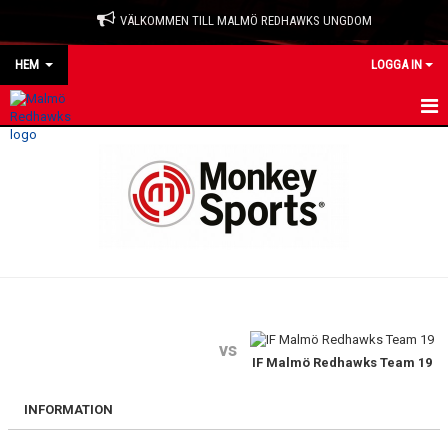
VÄLKOMMEN TILL MALMÖ REDHAWKS UNGDOM
HEM
LOGGA IN
HEM
NYHETER
OM KLUBBEN
KONTAKT
KALENDER
vs
IF Malmö Redhawks Team 19
MATCHER
LAGKLÄDER
INFORMATION