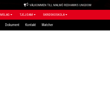
VÄLKOMMEN TILL MALMÖ REDHAWKS UNGDOM
OMSLAG
TJEJ/DAM
SKRIDSKOSKOLA
Dokument
Kontakt
Matcher